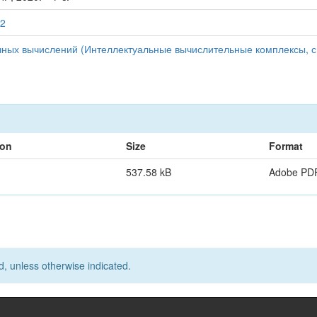
42
ачных вычислений (Интеллектуальные вычислительные комплексы, 
ion
Size
Format
537.58 kB
Adobe PD
d, unless otherwise indicated.