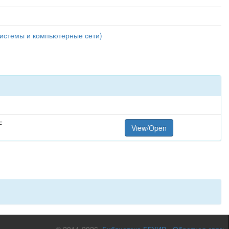
системы и компьютерные сети)
F
View/Open