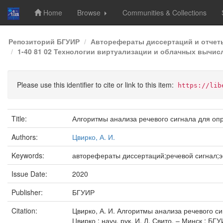
Home
Browse
Communities & Collections
Skip
Репозиторий БГУИР
Авторефераты диссертаций и отчет
navigation
1-40 81 02 Технологии виртуализации и облачных вычи
Please use this identifier to cite or link to this item:
https://lib
Title:
Алгоритмы анализа речевого сигнала для оп
Authors:
Цвирко, А. И.
Keywords:
авторефераты диссертаций;речевой сигнал;
Issue Date:
2020
Publisher:
БГУИР
Citation:
Цвирко, А. И. Алгоритмы анализа речевого сиг
Цвирко ; науч. рук. И. Л. Свито. – Минск : БГУ