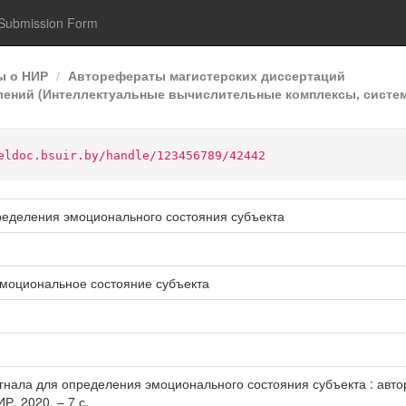
Submission Form
ы о НИР
Авторефераты магистерских диссертаций
слений (Интеллектуальные вычислительные комплексы, систе
eldoc.bsuir.by/handle/123456789/42442
ределения эмоционального состояния субъекта
эмоциональное состояние субъекта
нала для определения эмоционального состояния субъекта : автореф.
ИР, 2020. – 7 с.