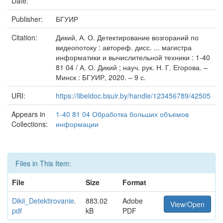
Date:
Publisher:
БГУИР
Citation:
Дикий, А. О. Детектирование возгораний по
видеопотоку : автореф. дисс. ... магистра
информатики и вычислительной техники : 1-40
81 04 / А. О. Дикий ; науч. рук. Н. Г. Егорова. –
Минск : БГУИР, 2020. – 9 с.
URI:
https://libeldoc.bsuir.by/handle/123456789/42505
Appears in
1-40 81 04 Обработка больших объемов
Collections:
информации
Files in This Item:
File
Size
Format
Dikii_Detektirovanie.
883.02
Adobe
View/Open
pdf
kB
PDF