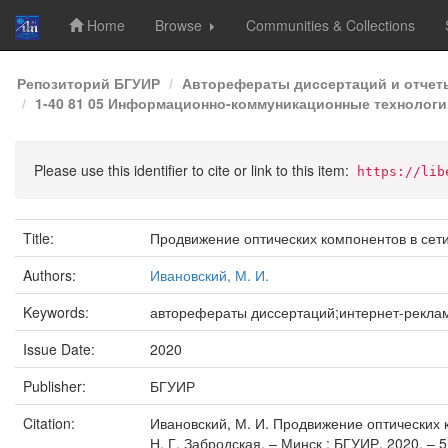
Home
Browse
Communities & Collections
Skip
Репозиторий БГУИР
Авторефераты диссертаций и отчет
navigation
1-40 81 05 Информационно-коммуникационные технологи
Please use this identifier to cite or link to this item:
https://lib
Title:
Продвижение оптических компонентов в сет
Authors:
Ивановский, М. И.
Keywords:
авторефераты диссертаций;интернет-рекла
Issue Date:
2020
Publisher:
БГУИР
Citation:
Ивановский, М. И. Продвижение оптических ко
Н. Г. Забродская. – Минск : БГУИР, 2020. – 5