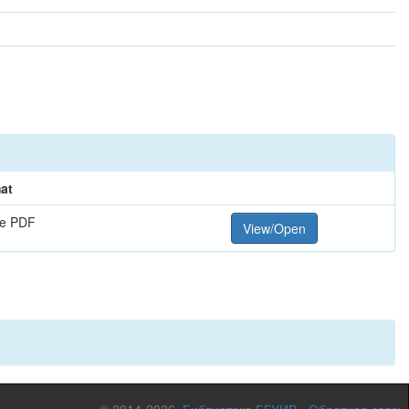
at
e PDF
View/Open