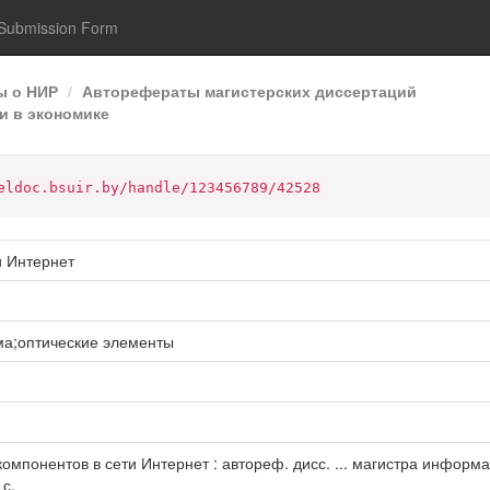
Submission Form
ы о НИР
Авторефераты магистерских диссертаций
и в экономике
eldoc.bsuir.by/handle/123456789/42528
и Интернет
ма;оптические элементы
мпонентов в сети Интернет : автореф. дисс. ... магистра информаци
 с.