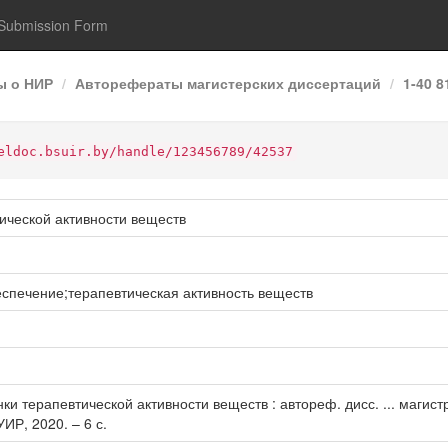
Submission Form
ы о НИР
Авторефераты магистерских диссертаций
1-40 
eldoc.bsuir.by/handle/123456789/42537
ической активности веществ
спечение;терапевтическая активность веществ
ки терапевтической активности веществ : автореф. дисс. ... магист
УИР, 2020. – 6 с.