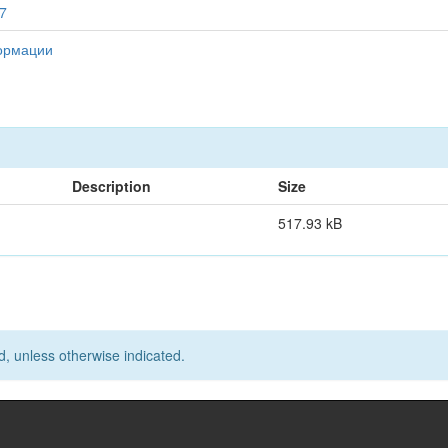
37
ормации
Description
Size
517.93 kB
d, unless otherwise indicated.