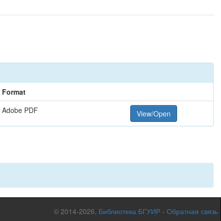
Format
Adobe PDF
View/Open
© 2014-2026,
Библиотека БГУИР
-
Обратная связь