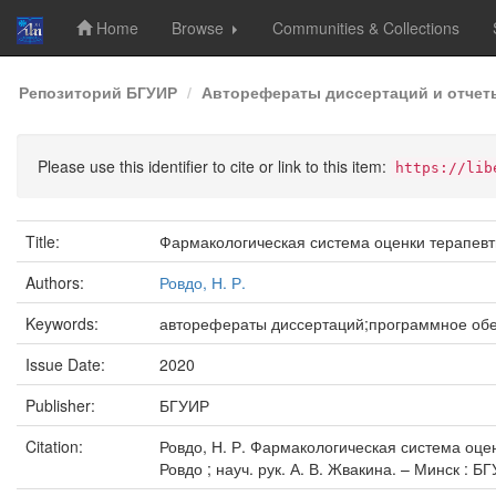
Home
Browse
Communities & Collections
Skip
Репозиторий БГУИР
Авторефераты диссертаций и отчет
navigation
Please use this identifier to cite or link to this item:
https://lib
Title:
Фармакологическая система оценки терапевт
Authors:
Ровдо, Н. Р.
Keywords:
авторефераты диссертаций;программное обе
Issue Date:
2020
Publisher:
БГУИР
Citation:
Ровдо, Н. Р. Фармакологическая система оцен
Ровдо ; науч. рук. А. В. Жвакина. – Минск : БГ