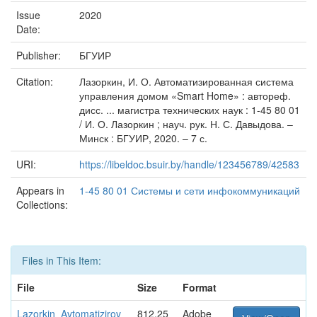
Issue
2020
Date:
Publisher:
БГУИР
Citation:
Лазоркин, И. О. Автоматизированная система
управления домом «Smart Home» : автореф.
дисс. ... магистра технических наук : 1-45 80 01
/ И. О. Лазоркин ; науч. рук. Н. С. Давыдова. –
Минск : БГУИР, 2020. – 7 с.
URI:
https://libeldoc.bsuir.by/handle/123456789/42583
Appears in
1-45 80 01 Системы и сети инфокоммуникаций
Collections:
Files in This Item:
File
Size
Format
Lazorkin_Avtomatizirov
812.25
Adobe