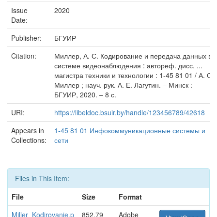
Issue
2020
Date:
Publisher:
БГУИР
Citation:
Миллер, А. С. Кодирование и передача данных в
системе видеонаблюдения : автореф. дисс. ...
магистра техники и технологии : 1-45 81 01 / А. С.
Миллер ; науч. рук. А. Е. Лагутин. – Минск :
БГУИР, 2020. – 8 с.
URI:
https://libeldoc.bsuir.by/handle/123456789/42618
Appears in
1-45 81 01 Инфокоммуникационные системы и
Collections:
сети
Files in This Item:
File
Size
Format
Miller_Kodirovanie.p
852.79
Adobe