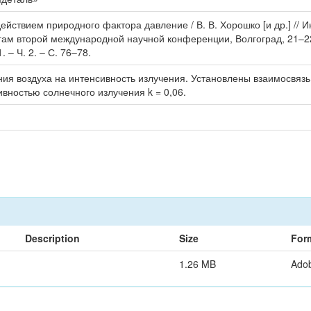
йствием природного фактора давление / В. В. Хорошко [и др.] // 
ам второй международной научной конференции, Волгоград, 21–22 я
– Ч. 2. – С. 76–78.
ия воздуха на интенсивность излучения. Установлены взаимосвязь
вностью солнечного излучения k = 0,06.
Description
Size
For
1.26 MB
Ado