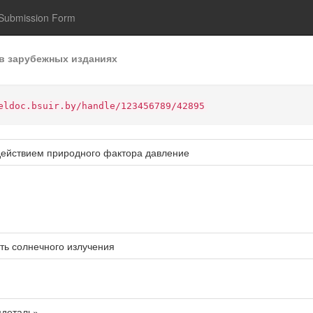
Submission Form
в зарубежных изданиях
eldoc.bsuir.by/handle/123456789/42895
действием природного фактора давление
ть солнечного излучения
мдеталь»