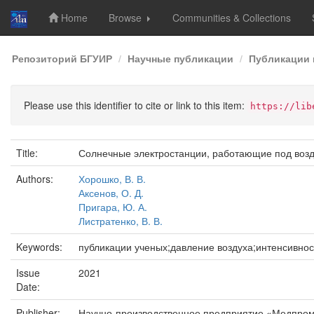
Home
Browse
Communities & Collections
Skip
Репозиторий БГУИР
Научные публикации
Публикации 
navigation
Please use this identifier to cite or link to this item:
https://lib
Title:
Солнечные электростанции, работающие под воз
Authors:
Хорошко, В. В.
Аксенов, О. Д.
Пригара, Ю. А.
Листратенко, В. В.
Keywords:
публикации ученых;давление воздуха;интенсивнос
Issue
2021
Date:
Publisher:
Научно-производственное предприятие «Медпро