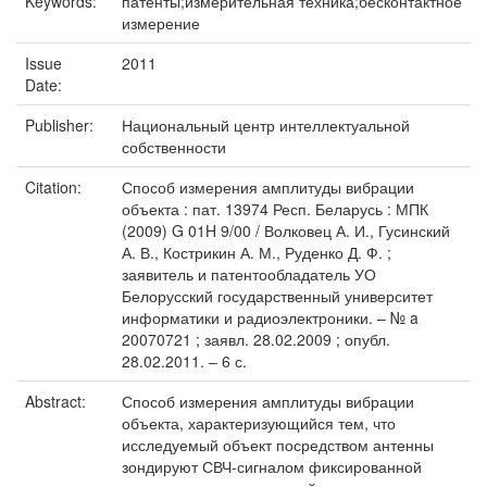
Keywords:
патенты;измерительная техника;бесконтактное
измерение
Issue
2011
Date:
Publisher:
Национальный центр интеллектуальной
собственности
Citation:
Способ измерения амплитуды вибрации
объекта : пат. 13974 Респ. Беларусь : МПК
(2009) G 01H 9/00 / Волковец А. И., Гусинский
А. В., Кострикин А. М., Руденко Д. Ф. ;
заявитель и патентообладатель УО
Белорусский государственный университет
информатики и радиоэлектроники. – № a
20070721 ; заявл. 28.02.2009 ; опубл.
28.02.2011. – 6 с.
Abstract:
Способ измерения амплитуды вибрации
объекта, характеризующийся тем, что
исследуемый объект посредством антенны
зондируют СВЧ-сигналом фиксированной