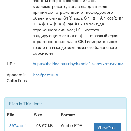
частоты в коротковолновой части
миллиметрового диапазона длин волн,
принимают отраженный от исследуемого
объекта сигнал S1(t) вида S 1 (t) = A 1 cos[2 π f
0 t + ϕ 1 + ϕ В(t)], где A1 - амплитуда
отраженного сигнала; f 0 - частота
зондирующего сигнала; ϕ 1 - фазовый сдвиг
отраженного сигнала в СВЧ измерительном
тракте на выходе комплексного балансного
смесителя.
URI:
https://libeldoc.bsuir.by/handle/123456789/42904
Appears in
Изобретения
Collections:
Files in This Item:
File
Size
Format
13974.pdf
108.97 kB
Adobe PDF
View/Open