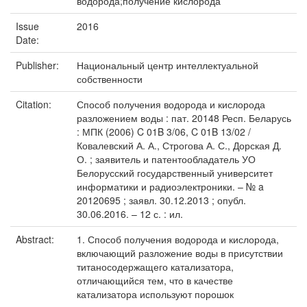
водорода;получение кислорода
Issue
2016
Date:
Publisher:
Национальный центр интеллектуальной
собственности
Citation:
Способ получения водорода и кислорода
разложением воды : пат. 20148 Респ. Беларусь
: МПК (2006) C 01B 3/06, C 01B 13/02 /
Ковалевский А. А., Строгова А. С., Дорская Д.
О. ; заявитель и патентообладатель УО
Белорусский государственный университет
информатики и радиоэлектроники. – № a
20120695 ; заявл. 30.12.2013 ; опубл.
30.06.2016. – 12 с. : ил.
Abstract:
1. Способ получения водорода и кислорода,
включающий разложение воды в присутствии
титаносодержащего катализатора,
отличающийся тем, что в качестве
катализатора используют порошок