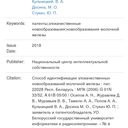
Кульчицкий, В. А.
Досина, М. О.
Стукач, Ю. П.
Keywords:
патенты;злокачественные
новообразования;новообразования молочной
железы
Issue
2018
Date:
Publisher:
Национальный центр интеллектуальной
собственности
Citation:
Способ идентификации злокачественных
новообразований молочной железы : пат.
22028 Респ. Беларусь : МПК (2006) G 01N
33/52, A 61B 05/00 / Осипов А. Н., Журавлев Д.
В., Муравьев В. В., Тамело А. А., Попов А. А.,
Кульчицкий В. А., Досина М. О., Стукач Ю. П. ;
заявитель и патентообладатель УО
Белорусский государственный университет
информатики и радиоэлектроники. – № a