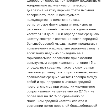
здорового человека, при котором воздействуют
когерентным излучением оптического
диапазона на кожу верхней трети тыльной
поверхности голени испытуемого,
находящегося в положении лежа,
регистрируют флуктуации интенсивности
рассеянного кожей спекл-поля в диапазоне
частот от 10 до 50 Гц и определяют среднюю
частоту спектра в состоянии покоя передней
большеберцовой мышцы, затем предлагают
испытуемому максимально разогнуть стопу, а
ассистенту ладонью приводить ее в
горизонтальное положение при оказании
испытуемым сопротивления в течение 15 с,
определяют среднюю частоту спектра при
оказании упомянутого сопротивления, затем
сравнивают средние частоты спектра между
собой и при приросте значения средней
частоты спектра при оказании упомянутого
сопротивления не менее чем на 27 % и не
более чем на 32 % по сравнению со
значением средней частоты спектра в
состоянии покоя передней большеберцовой