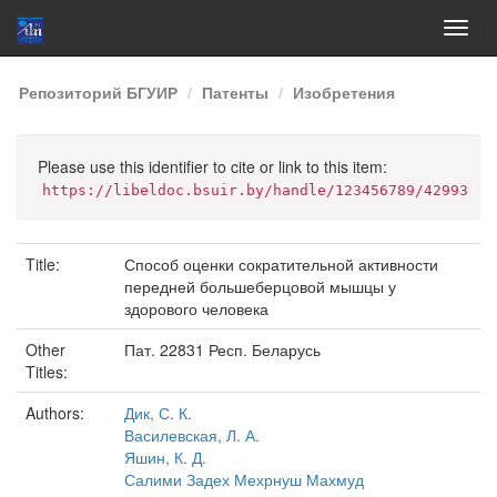
Skip
Репозиторий БГУИР
Патенты
Изобретения
navigation
Please use this identifier to cite or link to this item:
https://libeldoc.bsuir.by/handle/123456789/42993
Title:
Способ оценки сократительной активности
передней большеберцовой мышцы у
здорового человека
Other
Пат. 22831 Респ. Беларусь
Titles:
Authors:
Дик, С. К.
Василевская, Л. А.
Яшин, К. Д.
Салими Задех Мехрнуш Махмуд