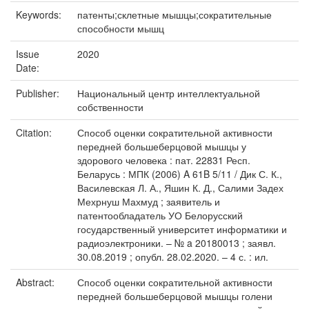
Keywords:
патенты;склетные мышцы;сократительные
способности мышц
Issue
2020
Date:
Publisher:
Национальный центр интеллектуальной
собственности
Citation:
Способ оценки сократительной активности
передней большеберцовой мышцы у
здорового человека : пат. 22831 Респ.
Беларусь : МПК (2006) A 61B 5/11 / Дик С. К.,
Василевская Л. А., Яшин К. Д., Салими Задех
Мехрнуш Махмуд ; заявитель и
патентообладатель УО Белорусский
государственный университет информатики и
радиоэлектроники. – № a 20180013 ; заявл.
30.08.2019 ; опубл. 28.02.2020. – 4 с. : ил.
Abstract:
Способ оценки сократительной активности
передней большеберцовой мышцы голени