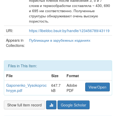
пористых пленок после нанесения 3, 5 и 7
слоев и термообработки составляла ~ 430, 690
и 695 нм соответственно. Полученные
структуры обнаруживают очень высокую
пористость.
URI:
https://libeldoc.bsuir.by/handle/123456789/43119
Appears in
Публикации в зарубежных изданиях
Collections:
Files in This Item:
File
Size
Format
Gaponenko_Vysokoproc
647.7
Adobe
View/Open
hnyye.pdf
kB
PDF
Show full item record
Google Scholar