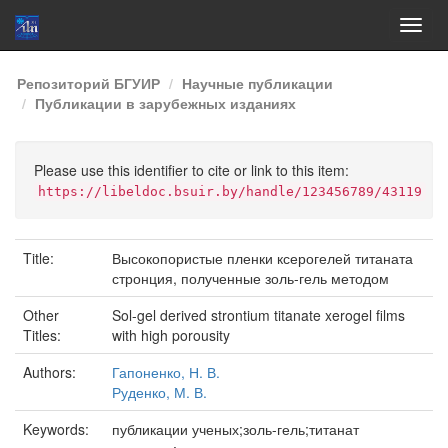
Skip
Репозиторий БГУИР
Научные публикации
navigation
Публикации в зарубежных изданиях
Please use this identifier to cite or link to this item:
https://libeldoc.bsuir.by/handle/123456789/43119
Title:
Высокопористые пленки ксерогелей титаната
стронция, полученные золь-гель методом
Other
Sol-gel derived strontium titanate xerogel films
Titles:
with high porousity
Authors:
Гапоненко, Н. В.
Руденко, М. В.
Keywords:
публикации ученых;золь-гель;титанат