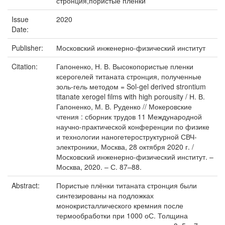
стронция;пористые пленки
Issue
2020
Date:
Publisher:
Московский инженерно-физический институт
Citation:
Гапоненко, Н. В. Высокопористые пленки
ксерогелей титаната стронция, полученные
золь-гель методом = Sol-gel derived strontium
titanate xerogel films with high porousity / Н. В.
Гапоненко, М. В. Руденко // Мокеровские
чтения : сборник трудов 11 Международной
научно-практической конференции по физике
и технологии наногетероструктурной СВЧ-
электроники, Москва, 28 октября 2020 г. /
Московский инженерно-физический институт. –
Москва, 2020. – С. 87–88.
Abstract:
Пористые плёнки титаната стронция были
синтезированы на подложках
монокристаллического кремния после
термообработки при 1000 оС. Толщина