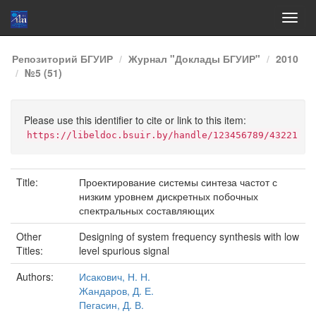
Skip
Репозиторий БГУИР
Журнал "Доклады БГУИР"
2010
navigation
№5 (51)
Please use this identifier to cite or link to this item:
https://libeldoc.bsuir.by/handle/123456789/43221
Title:
Проектирование системы синтеза частот с
низким уровнем дискретных побочных
спектральных составляющих
Other
Designing of system frequency synthesis with low
Titles:
level spurious signal
Authors:
Исакович, Н. Н.
Жандаров, Д. Е.
Пегасин, Д. В.