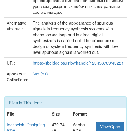
проектирования смешанной системы с низким
уровнем дискретных побочных спектральных
составляющих.
Alternative
The analysis of the appearance of spurious
abstract:
signals in frequency synthesis systems with
phase-locked loop and in direct digital
synthesizers is carried out. The procedure of
design of system frequency synthesis with low
level spurious signals is worked out.
URI:
https://libeldoc.bsuir.by/handle/123456789/43221
Appears in
№5 (51)
Collections:
Files in This Item:
File
Size
Format
Isakovich_Designing.
472.74
Adobe
View/Open
PDF
kB
PDF