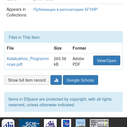
Appears in
Публикации в репозитории БГУИР
Collections:
Files in This Item:
File
Size
Format
Kalabukhov_Programm
265.56
Adobe
View/Open
noye.pdf
kB
PDF
Show full item record
Google Scholar
Items in DSpace are protected by copyright, with all rights
reserved, unless otherwise indicated.