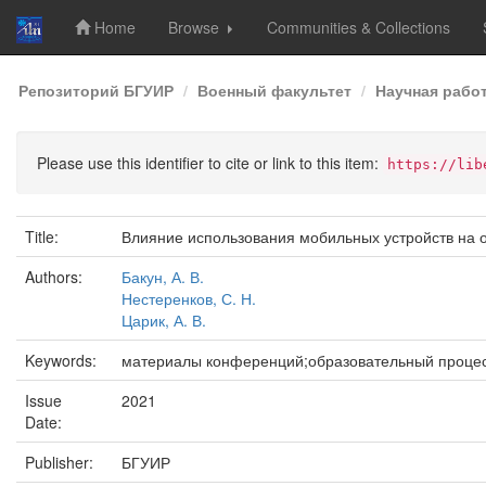
Home
Browse
Communities & Collections
Skip
Репозиторий БГУИР
Военный факультет
Научная рабо
navigation
Please use this identifier to cite or link to this item:
https://lib
Title:
Влияние использования мобильных устройств на 
Authors:
Бакун, А. В.
Нестеренков, С. Н.
Царик, А. В.
Keywords:
материалы конференций;образовательный процес
Issue
2021
Date:
Publisher:
БГУИР