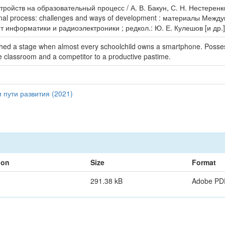
ройств на образовательный процесс / А. В. Бакун, С. Н. Нестеренко
ional process: challenges and ways of development : материалы Ме
т информатики и радиоэлектроники ; редкол.: Ю. Е. Кулешов [и др.].
ed a stage when almost every schoolchild owns a smartphone. Possessi
e classroom and a competitor to a productive pastime.
 пути развития (2021)
ion
Size
Format
291.38 kB
Adobe PD