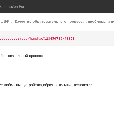
Submission Form
та ВФ
Качество образовательного процесса : проблемы и пу
eldoc.bsuir.by/handle/123456789/43358
образовательный процесс
с;мобильные устройства;образовательные технологии