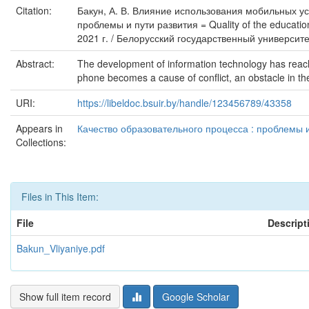
Citation:
Бакун, А. В. Влияние использования мобильных уст
проблемы и пути развития = Quality of the educat
2021 г. / Белорусский государственный университе
Abstract:
The development of information technology has reach
phone becomes a cause of conflict, an obstacle in th
URI:
https://libeldoc.bsuir.by/handle/123456789/43358
Appears in
Качество образовательного процесса : проблемы и
Collections:
Files in This Item:
File
Descript
Bakun_Vliyaniye.pdf
Show full item record
Google Scholar