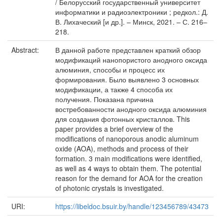
/ Белорусский государственный университет
информатики и радиоэлектроники ; редкол.: Д.
В. Лихаческий [и др.]. – Минск, 2021. – С. 216–
218.
Abstract:
В данной работе представлен краткий обзор
модификаций нанопористого анодного оксида
алюминия, способы и процесс их
формирования. Было выявлено 3 основных
модификации, а также 4 способа их
получения. Показана причина
востребованности анодного оксида алюминия
для создания фотонных кристаллов. This
paper provides a brief overview of the
modifications of nanoporous anodic aluminum
oxide (AOA), methods and process of their
formation. 3 main modifications were identified,
as well as 4 ways to obtain them. The potential
reason for the demand for AOA for the creation
of photonic crystals is investigated.
URI:
https://libeldoc.bsuir.by/handle/123456789/43473