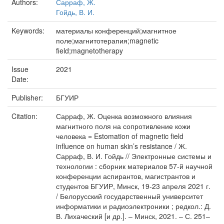
Authors:
Сарраф, Ж.
Гойдь, В. И.
Keywords:
материалы конференций;магнитное
поле;магнитотерапия;magnetic
field;magnetotherapy
Issue
2021
Date:
Publisher:
БГУИР
Citation:
Сарраф, Ж. Оценка возможного влияния
магнитного поля на сопротивление кожи
человека = Estomation of magnetic field
influence on human skin’s resistance / Ж.
Сарраф, В. И. Гойдь // Электронные системы и
технологии : сборник материалов 57-й научной
конференции аспирантов, магистрантов и
студентов БГУИР, Минск, 19-23 апреля 2021 г.
/ Белорусский государственный университет
информатики и радиоэлектроники ; редкол.: Д.
В. Лихаческий [и др.]. – Минск, 2021. – С. 251–