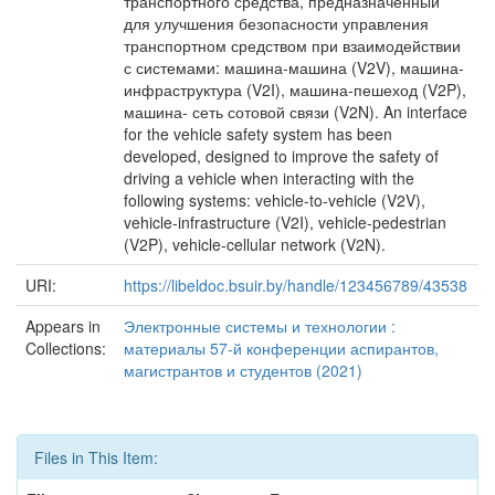
транспортного средства, предназначенный
для улучшения безопасности управления
транспортном средством при взаимодействии
с системами: машина-машина (V2V), машина-
инфраструктура (V2I), машина-пешеход (V2P),
машина- сеть сотовой связи (V2N). An interface
for the vehicle safety system has been
developed, designed to improve the safety of
driving a vehicle when interacting with the
following systems: vehicle-to-vehicle (V2V),
vehicle-infrastructure (V2I), vehicle-pedestrian
(V2P), vehicle-cellular network (V2N).
URI:
https://libeldoc.bsuir.by/handle/123456789/43538
Appears in
Электронные системы и технологии :
Collections:
материалы 57-й конференции аспирантов,
магистрантов и студентов (2021)
Files in This Item: