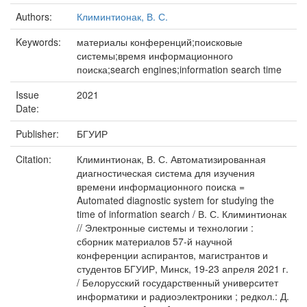
Authors:
Климинтионак, В. С.
Keywords:
материалы конференций;поисковые
системы;время информационного
поиска;search engines;information search time
Issue
2021
Date:
Publisher:
БГУИР
Citation:
Климинтионак, В. С. Автоматизированная
диагностическая система для изучения
времени информационного поиска =
Automated diagnostic system for studying the
time of information search / В. С. Климинтионак
// Электронные системы и технологии :
сборник материалов 57-й научной
конференции аспирантов, магистрантов и
студентов БГУИР, Минск, 19-23 апреля 2021 г.
/ Белорусский государственный университет
информатики и радиоэлектроники ; редкол.: Д.