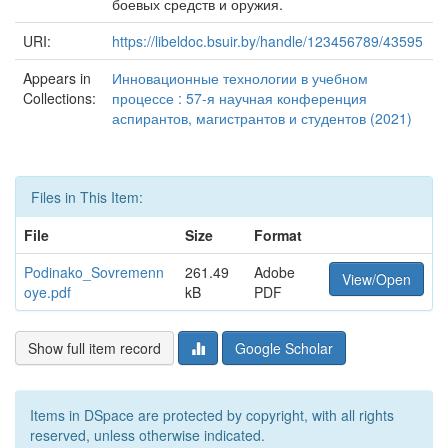
боевых средств и оружия.
URI:
https://libeldoc.bsuir.by/handle/123456789/43595
Appears in
Инновационные технологии в учебном
Collections:
процессе : 57-я научная конференция
аспирантов, магистрантов и студентов (2021)
Files in This Item:
File
Size
Format
Podinako_Sovremenn
261.49
Adobe
View/Open
oye.pdf
kB
PDF
Show full item record
Google Scholar
Items in DSpace are protected by copyright, with all rights
reserved, unless otherwise indicated.