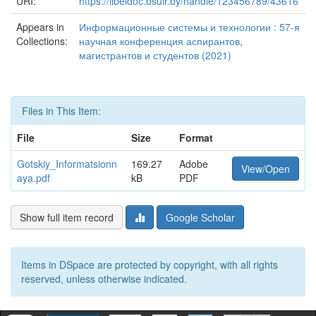
URI:
https://libeldoc.bsuir.by/handle/123456789/43616
Appears in
Информационные системы и технологии : 57-я
Collections:
научная конференция аспирантов,
магистрантов и студентов (2021)
Files in This Item:
File
Size
Format
Gotskiy_Informatsionn
169.27
Adobe
View/Open
aya.pdf
kB
PDF
Show full item record
Google Scholar
Items in DSpace are protected by copyright, with all rights
reserved, unless otherwise indicated.