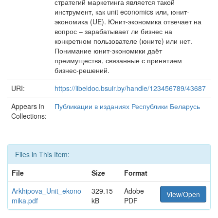
стратегий маркетинга является такой
инструмент, как unit economics или, юнит-
экономика (UE). Юнит-экономика отвечает на
вопрос – зарабатывает ли бизнес на
конкретном пользователе (юните) или нет.
Понимание юнит-экономики даёт
преимущества, связанные с принятием
бизнес-решений.
URI:
https://libeldoc.bsuir.by/handle/123456789/43687
Appears in
Публикации в изданиях Республики Беларусь
Collections:
Files in This Item:
File
Size
Format
Arkhipova_Unit_ekono
329.15
Adobe
View/Open
mika.pdf
kB
PDF