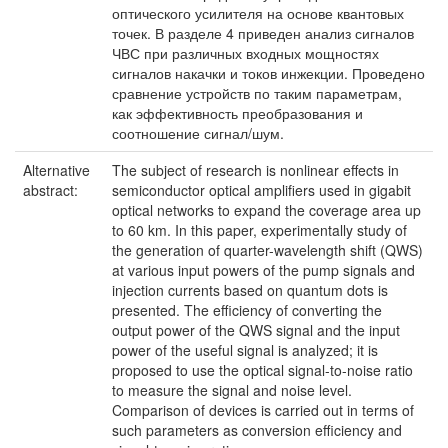
оптического усилителя на основе квантовых
точек. В разделе 4 приведен анализ сигналов
ЧВС при различных входных мощностях
сигналов накачки и токов инжекции. Проведено
сравнение устройств по таким параметрам,
как эффективность преобразования и
соотношение сигнал/шум.
Alternative
The subject of research is nonlinear effects in
abstract:
semiconductor optical amplifiers used in gigabit
optical networks to expand the coverage area up
to 60 km. In this paper, experimentally study of
the generation of quarter-wavelength shift (QWS)
at various input powers of the pump signals and
injection currents based on quantum dots is
presented. The efficiency of converting the
output power of the QWS signal and the input
power of the useful signal is analyzed; it is
proposed to use the optical signal-to-noise ratio
to measure the signal and noise level.
Comparison of devices is carried out in terms of
such parameters as conversion efficiency and