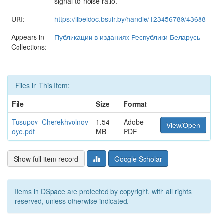
signal-to-noise ratio.
URI:
https://libeldoc.bsuir.by/handle/123456789/43688
Appears in
Публикации в изданиях Республики Беларусь
Collections:
Files in This Item:
File
Size
Format
Tusupov_Cherekhvolnov
1.54
Adobe
View/Open
oye.pdf
MB
PDF
Show full item record
Google Scholar
Items in DSpace are protected by copyright, with all rights
reserved, unless otherwise indicated.