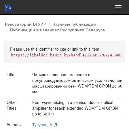
Skip
Репозиторий БГУИР
Научные публикации
navigation
Публикации в изданиях Республики Беларусь
Please use this identifier to cite or link to this item:
https://libeldoc.bsuir.by/handle/123456789/43688
Title:
Четырехволновое смешение в
полупроводниковом оптическом усилителе при
масштабировании сети WDM/TDM GPON до 60
км
Other
Four wave mixing in a semiconductor optical
Titles:
amplifier for reach extended WDM/TDM GPON
up to 60 km
Authors:
Тусупов, А. Д.