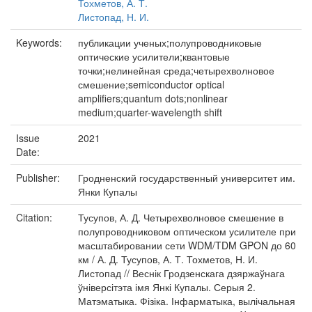
Тохметов, А. Т.
Листопад, Н. И.
Keywords:
публикации ученых;полупроводниковые
оптические усилители;квантовые
точки;нелинейная среда;четырехволновое
смешение;semiconductor optical
amplifiers;quantum dots;nonlinear
medium;quarter-wavelength shift
Issue
2021
Date:
Publisher:
Гродненский государственный университет им.
Янки Купалы
Citation:
Тусупов, А. Д. Четырехволновое смешение в
полупроводниковом оптическом усилителе при
масштабировании сети WDM/TDM GPON до 60
км / А. Д. Тусупов, А. Т. Тохметов, Н. И.
Листопад // Веснік Гродзенскага дзяржаўнага
ўніверсітэта імя Янкі Купалы. Серыя 2.
Матэматыка. Фізіка. Інфарматыка, вылічальная