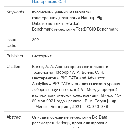
Нестеренков, С. Н.
Keywords:
публикации ученых;материалы
конференций;технология Hadoop;Big
Data;технология TeraSort
Benchmark;технология TestDFSIO Benchmark
Issue
2021
Date:
Publisher:
Бестпринт
Citation:
Беляк, А. А. Анализ производительности
технологии Hadoop / А. А. Беляк, С. Н.
Нестеренков // BIG DATA and Advanced
Analytics = BIG DATA и анализ высокого уровня
: сборник научных статей VII Международной
научно-практической конференции, Минск, 19-
20 мая 2021 года / редкол.: В. А. Богуш [и др.].
– Минск : Бестпринт, 2021. – С. 343–346.
Abstract:
Описаны основные технологии Big Data,
рассмотрен Hadoop, проанализирована