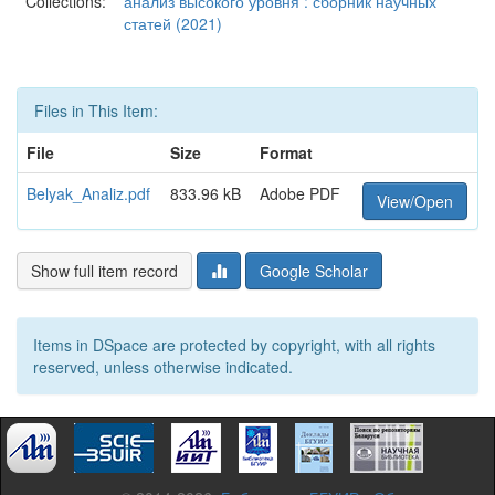
Collections:
анализ высокого уровня : сборник научных
статей (2021)
Files in This Item:
File
Size
Format
Belyak_Analiz.pdf
833.96 kB
Adobe PDF
View/Open
Show full item record
Google Scholar
Items in DSpace are protected by copyright, with all rights
reserved, unless otherwise indicated.