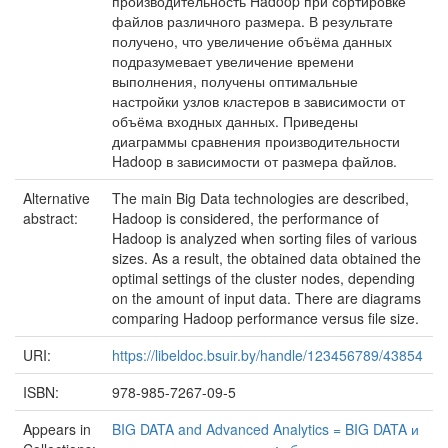
производительность Hadoop при сортировке
файлов различного размера. В результате
получено, что увеличение объёма данных
подразумевает увеличение времени
выполнения, получены оптимальные
настройки узлов кластеров в зависимости от
объёма входных данных. Приведены
диаграммы сравнения производительности
Hadoop в зависимости от размера файлов.
Alternative
The main Big Data technologies are described,
abstract:
Hadoop is considered, the performance of
Hadoop is analyzed when sorting files of various
sizes. As a result, the obtained data obtained the
optimal settings of the cluster nodes, depending
on the amount of input data. There are diagrams
comparing Hadoop performance versus file size.
URI:
https://libeldoc.bsuir.by/handle/123456789/43854
ISBN:
978-985-7267-09-5
Appears in
BIG DATA and Advanced Analytics = BIG DATA и