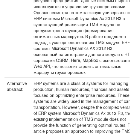
ресурсов предприятия. Данные системы широко
используются в управлении грузоперевозками.
Однако несмотря на комплексную универсальност
ERP-системы Microsoft Dynamics Ax 2012 R3 в
существующей реализации TMS-модуля не
предусмотрена функция формирования
оптимальных маршрутов. В работе предложен
подход к усовершенствованию TMS-модуля ERP-
системы Microsoft Dynamics AX 2012 R3,
основанный на интеграции данного модуля с HTT
сервисами OSRM, Here, MapBox с использование
Web API, что позволит строить оптимальные
маршруты грузоперевозок.
Alternative
ERP systems are a class of systems for managing
abstract:
production, human resources, finances and assets,
focused on optimizing enterprise resources. These
systems are widely used in the management of carg
transportation. However, despite the complex versatil
of ERP system Microsoft Dynamics Ax 2012 R3, the
existing implementation of TMS module does not
provide the function of generating optimal routes. Thi
article proposes an approach to improving the TMS-