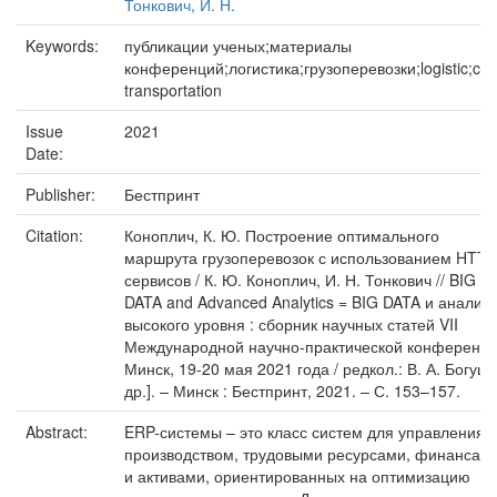
Тонкович, И. Н.
Keywords:
публикации ученых;материалы
конференций;логистика;грузоперевозки;logistic;ca
transportation
Issue
2021
Date:
Publisher:
Бестпринт
Citation:
Коноплич, К. Ю. Построение оптимального
маршрута грузоперевозок с использованием HTTP
сервисов / К. Ю. Коноплич, И. Н. Тонкович // BIG
DATA and Advanced Analytics = BIG DATA и анализ
высокого уровня : сборник научных статей VII
Международной научно-практической конференци
Минск, 19-20 мая 2021 года / редкол.: В. А. Богуш 
др.]. – Минск : Бестпринт, 2021. – С. 153–157.
Abstract:
ERP-системы – это класс систем для управления
производством, трудовыми ресурсами, финансам
и активами, ориентированных на оптимизацию