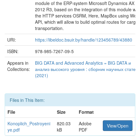
module of the ERP-system Microsoft Dynamics AX
2012 R3, based on the integration of this module wit
the HTTP services OSRM, Here, MapBox using Web
API, which will allow to build optimal routes for cargo
transportation.
URI:
https://libeldoc.bsuir.by/handle/123456789/43880
ISBN:
978-985-7267-09-5
Appears in
BIG DATA and Advanced Analytics = BIG DATA и
Collections:
анализ высокого уровня : сборник научных статей
(2021)
Files in This Item:
File
Size
Format
Konoplich_Postroyeni
820.03
Adobe
View/Open
ye.pdf
kB
PDF