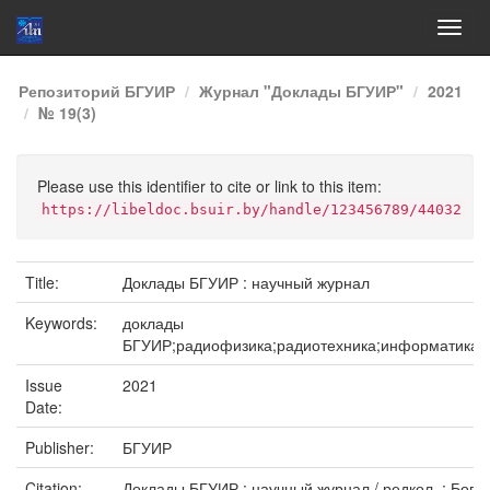
Skip
Репозиторий БГУИР
Журнал "Доклады БГУИР"
2021
navigation
№ 19(3)
Please use this identifier to cite or link to this item:
https://libeldoc.bsuir.by/handle/123456789/44032
Title:
Доклады БГУИР : научный журнал
Keywords:
доклады
БГУИР;радиофизика;радиотехника;информатика;э
Issue
2021
Date:
Publisher:
БГУИР
Citation:
Доклады БГУИР : научный журнал / редкол. : Богуш 