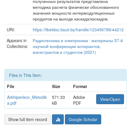
полученных результатов представлена
методика расчета физически обоснованного
значения мощности интермодуляционных
продуктов на выходе каскада/каскадов.
URI:
https://libeldoc.bsuir.by/handle/123456789/44212
Appears in
Радиотехника и электроника : материалы 57-й
Collections:
научной конференции аспирантов,
магистрантов и студентов (2021)
Files in This Item:
File
Size
Format
Arkhipenkov_Metodik
571.33
Adobe
View/Open
a.pdf
kB
PDF
Show full item record
Google Scholar