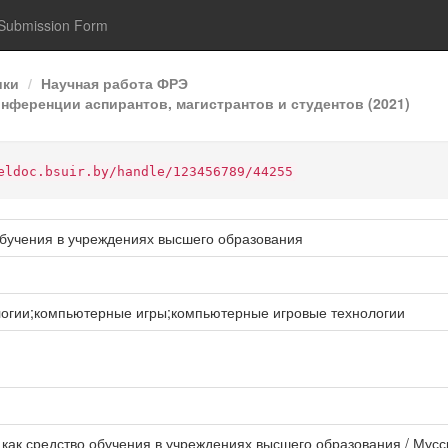
Submission Form
ики
Научная работа ФРЭ
онференции аспирантов, магистрантов и студентов (2021)
eldoc.bsuir.by/handle/123456789/44255
обучения в учреждениях высшего образования
огии;компьютерные игры;компьютерные игровые технологии
как средство обучения в учреждениях высшего образования / Мусски