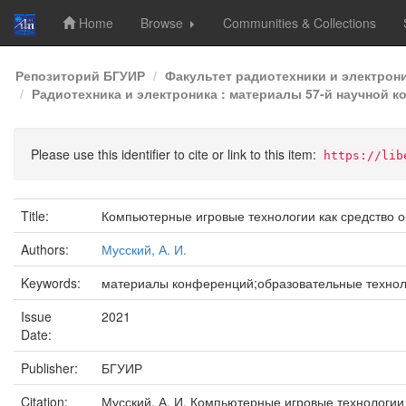
Home
Browse
Communities & Collections
Skip
Репозиторий БГУИР
Факультет радиотехники и электрон
navigation
Радиотехника и электроника : материалы 57-й научной к
Please use this identifier to cite or link to this item:
https://lib
Title:
Компьютерные игровые технологии как средство 
Authors:
Мусский, А. И.
Keywords:
материалы конференций;образовательные технол
Issue
2021
Date:
Publisher:
БГУИР
Citation:
Мусский, А. И. Компьютерные игровые технологии 