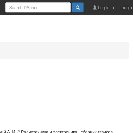
Log in:
Lang
й А. И. // Радиотехника и электроника : сборник тезисов