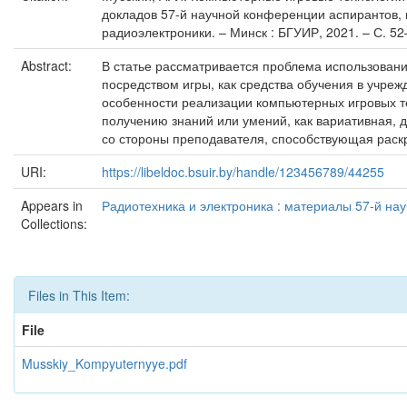
докладов 57-й научной конференции аспирантов, 
радиоэлектроники. – Минск : БГУИР, 2021. – С. 52
Abstract:
В статье рассматривается проблема использован
посредством игры, как средства обучения в учр
особенности реализации компьютерных игровых т
получению знаний или умений, как вариативная,
со стороны преподавателя, способствующая раск
URI:
https://libeldoc.bsuir.by/handle/123456789/44255
Appears in
Радиотехника и электроника : материалы 57-й нау
Collections:
Files in This Item:
File
Musskiy_Kompyuternyye.pdf