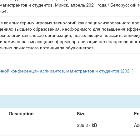
магистрантов и студентов, Минск, апрель 2021 года / Белорусский
–54.
ия компьютерных игровых технологий как специализированного пр
еждениях высшего образования, необходимого для повышения эффе
ехнологий как способ организации, позволяющий повысить индиви
 динамично развивающаяся форма организации целенаправленного 
рытию личностного потенциала обуающегося.
чной конференции аспирантов, магистрантов и студентов (2021)
Description
Size
Fo
239.27 kB
Ad