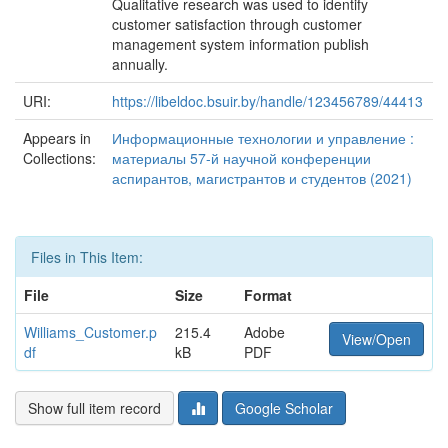
Qualitative research was used to identify
customer satisfaction through customer
management system information publish
annually.
URI:
https://libeldoc.bsuir.by/handle/123456789/44413
Appears in
Информационные технологии и управление :
Collections:
материалы 57-й научной конференции
аспирантов, магистрантов и студентов (2021)
Files in This Item:
File
Size
Format
Williams_Customer.p
215.4
Adobe
View/Open
df
kB
PDF
Show full item record
Google Scholar