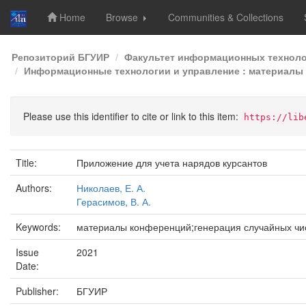
Home
Browse
Communities & Collections
Skip
Репозиторий БГУИР
Факультет информационных техноло
navigation
Информационные технологии и управление : материалы 5
Please use this identifier to cite or link to this item:
https://lib
Title:
Приложение для учета нарядов курсантов
Authors:
Николаев, Е. А.
Герасимов, В. А.
Keywords:
материалы конференций;генерация случайных чис
Issue
2021
Date:
Publisher:
БГУИР