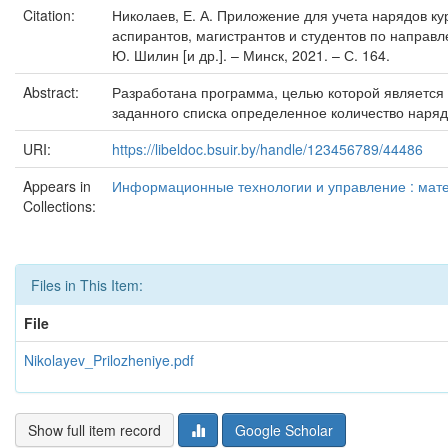
Citation:
Николаев, Е. А. Приложение для учета нарядов ку
аспирантов, магистрантов и студентов по направл
Ю. Шилин [и др.]. – Минск, 2021. – С. 164.
Abstract:
Разработана программа, целью которой является 
заданного списка определенное количество наряд
URI:
https://libeldoc.bsuir.by/handle/123456789/44486
Appears in
Информационные технологии и управление : матер
Collections:
Files in This Item:
File
Nikolayev_Prilozheniye.pdf
Show full item record
Google Scholar