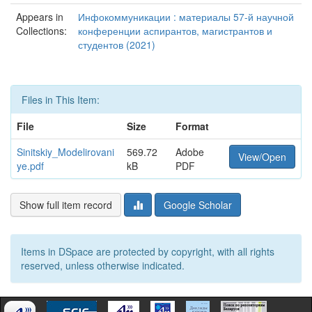
Appears in
Инфокоммуникации : материалы 57-й научной
Collections:
конференции аспирантов, магистрантов и
студентов (2021)
Files in This Item:
File
Size
Format
Sinitskiy_Modelirovani
569.72
Adobe
View/Open
ye.pdf
kB
PDF
Show full item record
Google Scholar
Items in DSpace are protected by copyright, with all rights
reserved, unless otherwise indicated.