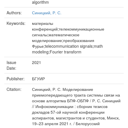
algorithm
Authors:
Синицкий, Р. С.
Keywords:
материалы
конференций;телекоммуникационные
сигналы;математическое
моделирование;преобразования
Фурье;telecommunication signals;math
modeling;Fourier transform
Issue
2021
Date:
Publisher:
БГУИР
Citation:
Синицкий, Р. С. Моделирование
приемопередающего тракта системы связи на
основе алгоритма БПФ-ОБПФ / Р. С. Синицкий
// Инфокоммуникации : сборник тезисов
докладов 57-ой научной конференции
аспирантов, магистрантов и студентов, Минск,
19–23 апреля 2021 г. / Белорусский