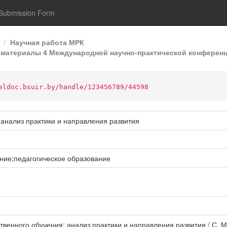
Submission Form
Научная работа МРК
материалы 4 Международной научно-практической конференц
eldoc.bsuir.by/handle/123456789/44598
 анализ практики и направления развития
ние;педагогическое образование
твенного обучения: анализ практики и направления развития / С. 