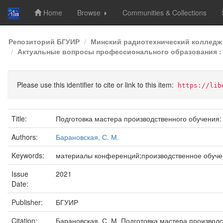
Home
Browse
Communities & Collections
Skip
Репозиторий БГУИР
Минский радиотехнический колледж
navigation
Актуальные вопросы профессионального образования : 
Please use this identifier to cite or link to this item:
https://lib
Title:
Подготовка мастера производственного обучения:
Authors:
Барановская, С. М.
Keywords:
материалы конференций;производственное обуче
Issue
2021
Date:
Publisher:
БГУИР
Citation:
Барановская, С. М. Подготовка мастера производс