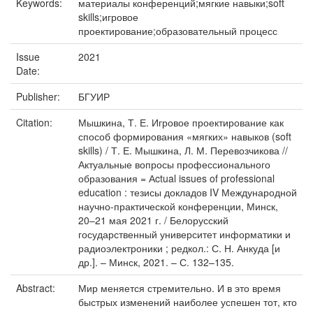
Keywords:
материалы конференций;мягкие навыки;soft
skills;игровое
проектирование;образовательный процесс
Issue
2021
Date:
Publisher:
БГУИР
Citation:
Мышкина, Т. Е. Игровое проектирование как
способ формирования «мягких» навыков (soft
skills) / Т. Е. Мышкина, Л. М. Перевозчикова //
Актуальные вопросы профессионального
образования = Аctual issues of professional
education : тезисы докладов IV Международной
научно-практической конференции, Минск,
20–21 мая 2021 г. / Белорусский
государственный университет информатики и
радиоэлектроники ; редкол.: С. Н. Анкуда [и
др.]. – Минск, 2021. – С. 132–135.
Abstract:
Мир меняется стремительно. И в это время
быстрых изменений наиболее успешен тот, кто