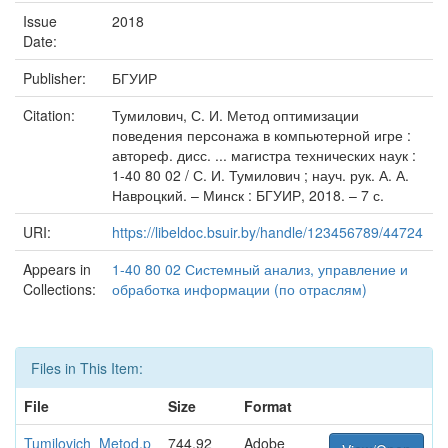
Issue
2018
Date:
Publisher:
БГУИР
Citation:
Тумилович, С. И. Метод оптимизации
поведения персонажа в компьютерной игре :
автореф. дисс. ... магистра технических наук :
1-40 80 02 / С. И. Тумилович ; науч. рук. А. А.
Навроцкий. – Минск : БГУИР, 2018. – 7 с.
URI:
https://libeldoc.bsuir.by/handle/123456789/44724
Appears in
1-40 80 02 Системный анализ, управление и
Collections:
обработка информации (по отраслям)
Files in This Item:
File
Size
Format
Tumilovich_Metod.p
744.92
Adobe