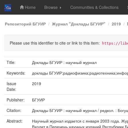
Home
Browse
Communities & Collections
Skip
Репозиторий БГУИР
Журнал "Доклады БГУИР"
2019
navigation
Please use this identifier to cite or link to this item:
https://lib
Title:
Доклады БГУИР : научный журнал
Keywords:
доклады БГУИР;радиофизика;радиотехника;инфор
Issue
2019
Date:
Publisher:
БГУИР
Citation:
Доклады БГУИР : научный журнал / редкол. : Богуш В
Abstract:
Научный журнал издается с января 2003 года. Жу
Входит в Перечень научных изданий Республики Б