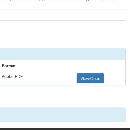
Format
Adobe PDF
View/Open