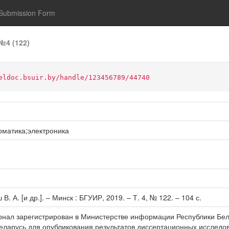
Submission Form
№4 (122)
eldoc.bsuir.by/handle/123456789/44740
матика;электроника
. А. [и др.]. – Минск : БГУИР, 2019. – Т. 4, № 122. – 104 с.
рнал зарегистрирован в Министерстве информации Республики Белар
еларусь для опубликования результатов диссертационных исследов