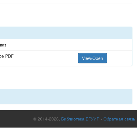
mat
be PDF
View/Open
© 2014-2026,
Библиотека БГУИР
-
Обратная связь