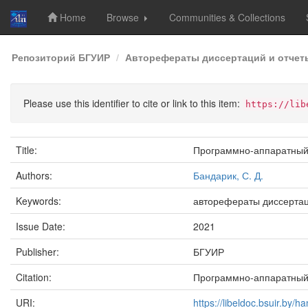
Home
Browse
Communities & Collections
Skip
Репозиторий БГУИР
Авторефераты диссертаций и отчет
navigation
Please use this identifier to cite or link to this item:
https://lib
Title:
Программно-аппаратный 
Authors:
Бандарик, С. Д.
Keywords:
авторефераты диссертац
Issue Date:
2021
Publisher:
БГУИР
Citation:
Программно-аппаратный 
URI:
https://libeldoc.bsuir.by