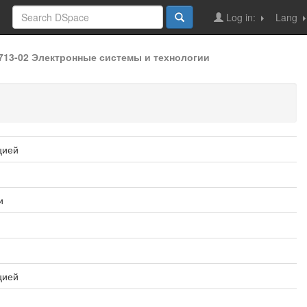
Log in:
Lang
0713-02 Электронные системы и технологии
цией
и
цией