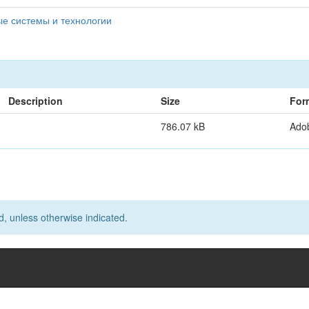
ые системы и технологии
Description
Size
For
786.07 kB
Ado
d, unless otherwise indicated.