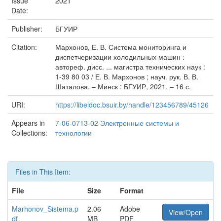
Issue
2021
Date:
Publisher:
БГУИР
Citation:
Мархонов, Е. В. Система мониторинга и
диспетчеризации холодильных машин :
автореф. дисс. ... магистра технических наук :
1-39 80 03 / Е. В. Мархонов ; науч. рук. В. В.
Шаталова. – Минск : БГУИР, 2021. – 16 с.
URI:
https://libeldoc.bsuir.by/handle/123456789/45126
Appears in
7-06-0713-02 Электронные системы и
Collections:
технологии
Files in This Item:
File
Size
Format
Marhonov_Sistema.p
2.06
Adobe
View/Open
df
MB
PDF