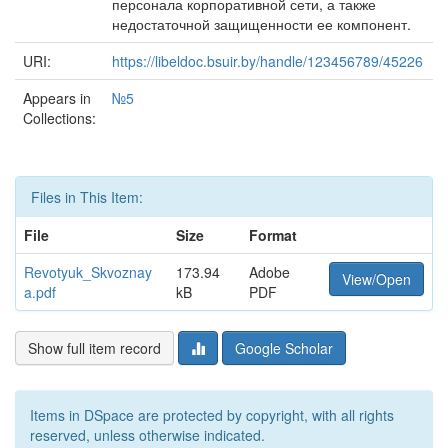
персонала корпоративной сети, а также
недостаточной защищенности ее компонент.
URI:
https://libeldoc.bsuir.by/handle/123456789/45226
Appears in
№5
Collections:
Files in This Item:
File
Size
Format
Revotyuk_Skvoznay
173.94
Adobe
View/Open
a.pdf
kB
PDF
Show full item record
Google Scholar
Items in DSpace are protected by copyright, with all rights
reserved, unless otherwise indicated.