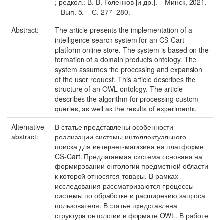
; редкол.: В. В. Голенков [и др.]. – Минск, 2021.
– Вып. 5. – С. 277–280.
Abstract:
The article presents the implementation of a
intelligence search system for an CS-Cart
platform online store. The system is based on the
formation of a domain products ontology. The
system assumes the processing and expansion
of the user request. This article describes the
structure of an OWL ontology. The article
describes the algorithm for processing custom
queries, as well as the results of experiments.
Alternative
В статье представлены особенности
abstract:
реализации системы интеллектуального
поиска для интернет-магазина на платформе
CS-Cart. Предлагаемая система основана на
формировании онтологии предметной области
к которой относятся товары. В рамках
исследования рассматриваются процессы
системы по обработке и расширению запроса
пользователя. В статье представлена
структура онтологии в формате OWL. В работе