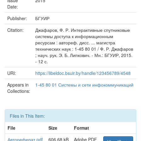
Issue
2015
Date:
Publisher:
БГУИР
Citation:
Джафаров, Ф. Р. Интерактивные спутниковые
системы доступа к информационным
ресурсам : автореф. дисс. ... магистра
технических наук : 1-45 80 01 / Ф. Р. Джафаров
; науч. рук. Э. Б. Липкович. - Мн.: БГУИР, 2015.
- 12 с.
URI:
https://libeldoc.bsuir.by/handle/123456789/4548
Appears in
1-45 80 01 Системы и сети инфокоммуникаций
Collections:
Files in This Item:
File
Size
Format
Автореферат.pdf
606.68 kB
Adobe PDF