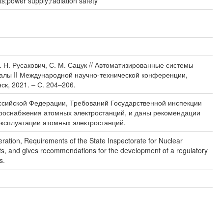
ower supply;radiation safety
. Н. Русакович, С. М. Сацук // Автоматизированные системы
риалы II Международной научно-технической конференции,
к, 2021. – С. 204–206.
ссийской Федерации, Требований Государственной инспекции
троснабжения атомных электростанций, и даны рекомендации
ксплуатации атомных электростанций.
ration, Requirements of the State Inspectorate for Nuclear
s, and gives recommendations for the development of a regulatory
s.