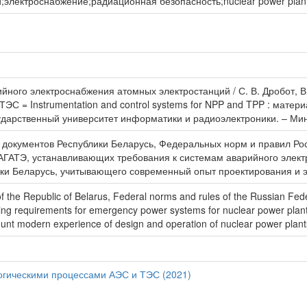
ектроснабжение;радиационная безопасность;nuclear power plants;p
ийного электроснабжения атомных электростанций / С. В. Дробот, В
ЭС = Instrumentation and control systems for NPP and TPP : мате
ударственный университет информатики и радиоэлектроники. – Минс
 документов Республики Беларусь, Федеральных норм и правил Ро
АГАТЭ, устанавливающих требования к системам аварийного элек
ики Беларусь, учитывающего современный опыт проектирования и э
 the Republic of Belarus, Federal norms and rules of the Russian Fede
ing requirements for emergency power systems for nuclear power plant
ount modern experience of design and operation of nuclear power plant
огическими процессами АЭС и ТЭС (2021)