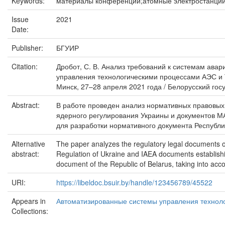
Keywords:
материалы конференций;атомные электростанции;эл
Issue
2021
Date:
Publisher:
БГУИР
Citation:
Дробот, С. В. Анализ требований к системам авар
управления технологическими процессами АЭС и Т
Минск, 27–28 апреля 2021 года / Белорусский гос
Abstract:
В работе проведен анализ нормативных правовых
ядерного регулирования Украины и документов М
для разработки нормативного документа Республ
Alternative
The paper analyzes the regulatory legal documents of
abstract:
Regulation of Ukraine and IAEA documents establish
document of the Republic of Belarus, taking into acc
URI:
https://libeldoc.bsuir.by/handle/123456789/45522
Appears in
Автоматизированные системы управления технол
Collections: