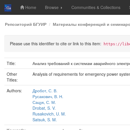
Home
Browse
Communities & Collections
Skip
Репозиторий БГУИР
Материалы конференций и семинар
navigation
Please use this identifier to cite or link to this item:
https://lib
Title:
Анализ требований к системам аварийного элект
Other
Analysis of requirements for emergency power syste
Titles:
Authors:
Дробот, С. В.
Русакович, В. Н.
Сацук, С. М.
Drobat, S. V.
Rusakovich, U. M.
Satsuk, S. M.