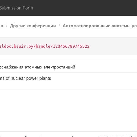
Submission Form
ов
Другие конференции
Автоматизированные системы упр
eldoc.bsuir.by/handle/123456789/45522
роснабжения атомных электростанций
ms of nuclear power plants