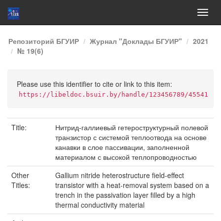
Skip
Репозиторий БГУИР
Журнал "Доклады БГУИР"
2021
navigation
№ 19(6)
Please use this identifier to cite or link to this item:
https://libeldoc.bsuir.by/handle/123456789/45541
Title:
Нитрид-галлиевый гетероструктурный полевой
транзистор с системой теплоотвода на основе
канавки в слое пассивации, заполненной
материалом с высокой теплопроводностью
Other
Gallium nitride heterostructure field-effect
Titles:
transistor with a heat-removal system based on a
trench in the passivation layer filled by a high
thermal conductivity material