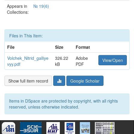
Appears in
№ 19(6)
Collections:
Files in This Item:
File
Size
Format
Volchek_Nitrid_galliye
326.22
Adobe
View/Open
vyy.pdf
kB
PDF
Show full item record
Google Scholar
Items in DSpace are protected by copyright, with all rights
reserved, unless otherwise indicated.