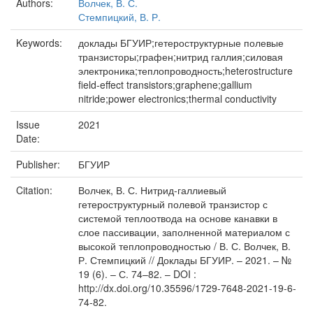
Authors:
Волчек, В. С.
Стемпицкий, В. Р.
Keywords:
доклады БГУИР;гетероструктурные полевые
транзисторы;графен;нитрид галлия;силовая
электроника;теплопроводность;heterostructure
field-effect transistors;graphene;gallium
nitride;power electronics;thermal conductivity
Issue
2021
Date:
Publisher:
БГУИР
Citation:
Волчек, В. С. Нитрид-галлиевый
гетероструктурный полевой транзистор с
системой теплоотвода на основе канавки в
слое пассивации, заполненной материалом с
высокой теплопроводностью / В. С. Волчек, В.
Р. Стемпицкий // Доклады БГУИР. – 2021. – №
19 (6). – С. 74–82. – DOI :
http://dx.doi.org/10.35596/1729-7648-2021-19-6-
74-82.