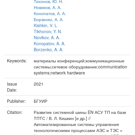
Тихонов, Ю. Н.
Новиков, А. А.
Конопатов, А. А.
Борзенко, А. А.
Kishkin, V. L.
Tikhonov, Y. N.
Novikov, A. A.
Konopatov, A. A.
Borzenko, A. A.
Keywords:
материалы конференций;коммуникационные
системы;сетевое оборудование;communication
systems;network hardware
Issue
2021
Date:
Publisher:
БГУИР
Citation:
Развитие системной шины EN АСУ ТП на базе
ТПТС / В. Л. Кишкин [и др.] //
Автоматизированные системы управления
технологическими процессами АЭС и ТЭС =