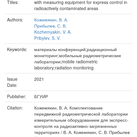
Titles:
with measuring equipment for express control in
radioactively contaminated areas
Authors:
Кожемякин, В. А.
Прибылев, С. В.
Kozhemyakin, V. A.
Pribylev, S. V.
Keywords:
материалы конференций;радиационный
мониторинг;мобильные радиометрические
лаборатории;mobile radiometric
laboratory;radiation monitoring
Issue
2021
Date:
Publisher:
БГУИР
Citation:
Кожемякин, В. А. Комплектование
передвижной радиометрической лаборатории
измерительным оборудованием для экспресс-
контроля на радиоактивно-загрязненных
территориях / В. А. Кожемякин, С. В. Прибылев