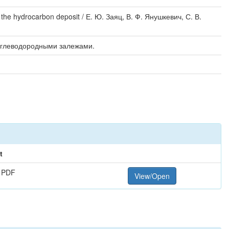
he hydrocarbon deposit / Е. Ю. Заяц, В. Ф. Янушкевич, С. В.
углеводородными залежами.
t
 PDF
View/Open