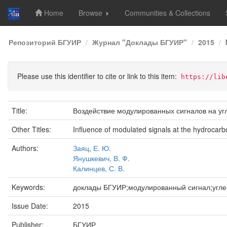
Home
Browse
Communities & Collections
Skip
Репозиторий БГУИР
Журнал "Доклады БГУИР"
2015
navigation
Please use this identifier to cite or link to this item:
https://lib
Title:
Воздействие модулированных сигналов на у
Other Titles:
Influence of modulated signals at the hydrocarb
Authors:
Заяц, Е. Ю.
Янушкевич, В. Ф.
Калинцев, С. В.
Keywords:
доклады БГУИР;модулированный сигнал;угле
Issue Date:
2015
Publisher:
БГУИР