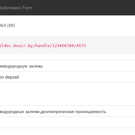
Submission Form
№3 (89)
eldoc.bsuir.by/handle/123456789/4573
глеводородную залежь
on deposit
водородные залежи;диэлектрическая проницаемость