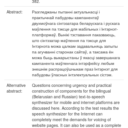
382.
Abstract:
Разгледжаны пытанні актуальнасці і
практычнай пабудовы кампанентаў
двухмоўнага сінтэзатара беларускага і рускага
маўлення па тэксце для мабільных і iнтэрнэт-
платформаў. Вынікі тэставання паказваюць,
што сінтэзатар маўлення па тэксце для
Інтэрнэта можа цалкам задавальняць запыты
па агучванні старонак сайтаў, а таксама ён
можа быць выкарыстаны ў якасці завершанага
кампанента маўленчага інтэрфейсу любым
знешнім распрацоўшчыкам праз Інтэрнэт для
пабудовы ўласных інтэлектуальных сістэм.
Alternative
Questions concerning urgency and practical
abstract:
construction of components for the bilingual
(Belarusian and Russian) text-to-speech
synthesizer for mobile and internet platforms are
discussed here. According to the test results the
speech synthesizer for the Internet can
completely meet the demands for voicing of
website pages. It can also be used as a complete