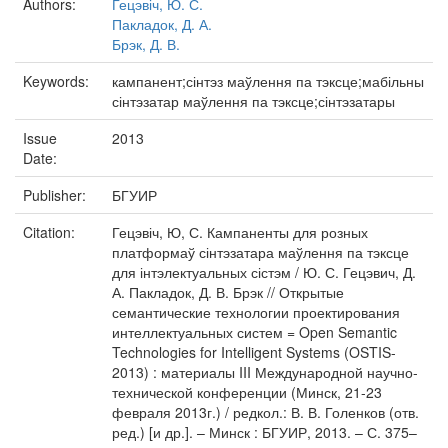
Authors:
Гецэвіч, Ю. С.
Пакладок, Д. А.
Брэк, Д. В.
Keywords:
кампанент;сінтэз маўлення па тэксце;мабільны
сінтэзатар маўлення па тэксце;сінтэзатары
Issue
2013
Date:
Publisher:
БГУИР
Citation:
Гецэвіч, Ю, С. Кампаненты для розных
платформаў сінтэзатара маўлення па тэксце
для інтэлектуальных сістэм / Ю. С. Гецэвич, Д.
А. Пакладок, Д. В. Брэк // Открытые
семантические технологии проектирования
интеллектуальных систем = Open Semantic
Technologies for Intelligent Systems (OSTIS-
2013) : материалы III Международной научно-
технической конференции (Минск, 21-23
февраля 2013г.) / редкол.: В. В. Голенков (отв.
ред.) [и др.]. – Минск : БГУИР, 2013. – С. 375–