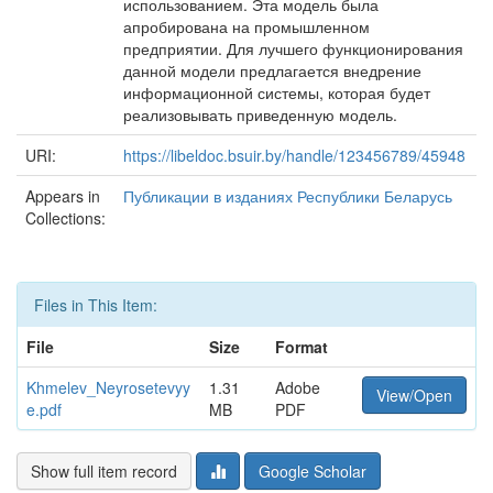
использованием. Эта модель была
апробирована на промышленном
предприятии. Для лучшего функционирования
данной модели предлагается внедрение
информационной системы, которая будет
реализовывать приведенную модель.
URI:
https://libeldoc.bsuir.by/handle/123456789/45948
Appears in
Публикации в изданиях Республики Беларусь
Collections:
Files in This Item:
File
Size
Format
Khmelev_Neyrosetevyy
1.31
Adobe
View/Open
e.pdf
MB
PDF
Show full item record
Google Scholar