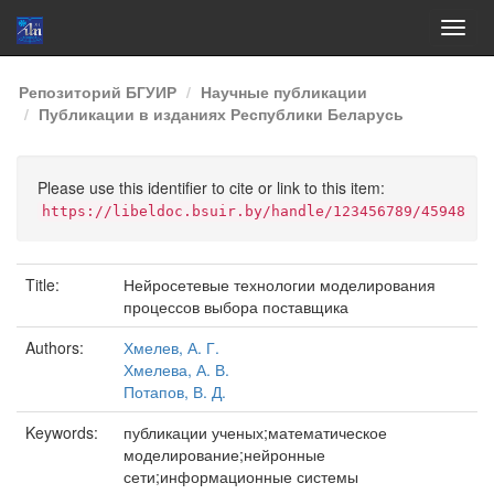
Skip
Репозиторий БГУИР
Научные публикации
navigation
Публикации в изданиях Республики Беларусь
Please use this identifier to cite or link to this item:
https://libeldoc.bsuir.by/handle/123456789/45948
Title:
Нейросетевые технологии моделирования
процессов выбора поставщика
Authors:
Хмелев, А. Г.
Хмелева, А. В.
Потапов, В. Д.
Keywords:
публикации ученых;математическое
моделирование;нейронные
сети;информационные системы