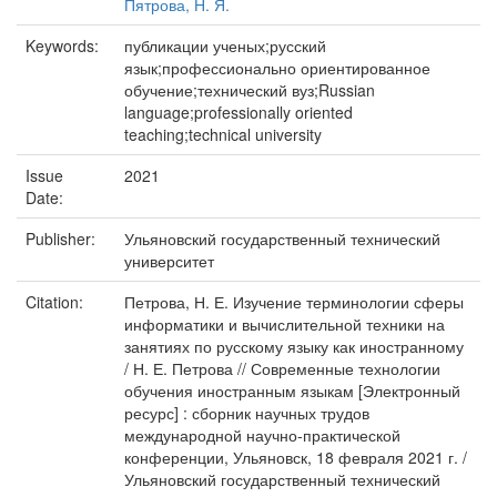
Пятрова, Н. Я.
Keywords:
публикации ученых;русский
язык;профессионально ориентированное
обучение;технический вуз;Russian
language;professionally oriented
teaching;technical university
Issue
2021
Date:
Publisher:
Ульяновский государственный технический
университет
Citation:
Петрова, Н. Е. Изучение терминологии сферы
информатики и вычислительной техники на
занятиях по русскому языку как иностранному
/ Н. Е. Петрова // Современные технологии
обучения иностранным языкам [Электронный
ресурс] : сборник научных трудов
международной научно-практической
конференции, Ульяновск, 18 февраля 2021 г. /
Ульяновский государственный технический