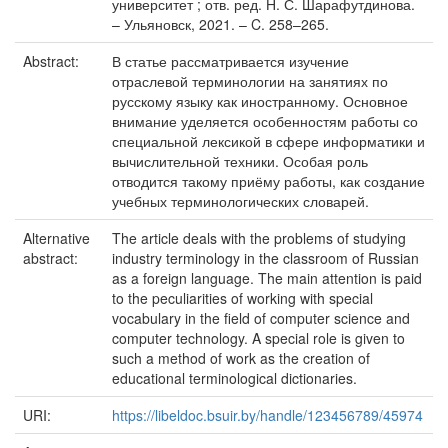
университет ; отв. ред. Н. С. Шарафутдинова.
– Ульяновск, 2021. – C. 258–265.
Abstract:
В статье рассматривается изучение
отраслевой терминологии на занятиях по
русскому языку как иностранному. Основное
внимание уделяется особенностям работы со
специальной лексикой в сфере информатики и
вычислительной техники. Особая роль
отводится такому приёму работы, как создание
учебных терминологических словарей.
Alternative
The article deals with the problems of studying
abstract:
industry terminology in the classroom of Russian
as a foreign language. The main attention is paid
to the peculiarities of working with special
vocabulary in the field of computer science and
computer technology. A special role is given to
such a method of work as the creation of
educational terminological dictionaries.
URI:
https://libeldoc.bsuir.by/handle/123456789/45974