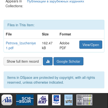
Appears in
Публикации в зарубежных изданиях
Collections:
Files in This Item:
File
Size
Format
Petrova_Izucheniye
162.47
Adobe
View/Open
1.pdf
kB
PDF
Show full item record
Google Scholar
Items in DSpace are protected by copyright, with all rights
reserved, unless otherwise indicated.