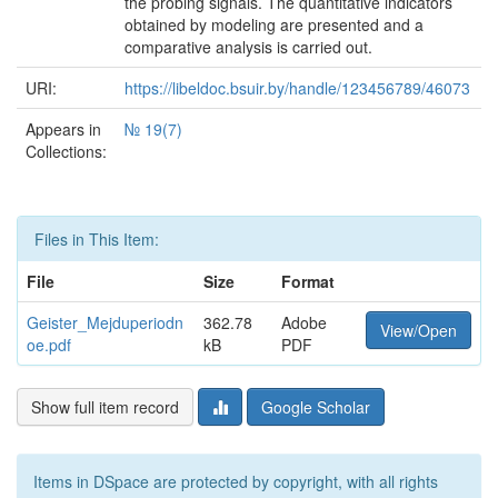
the probing signals. The quantitative indicators
obtained by modeling are presented and a
comparative analysis is carried out.
URI:
https://libeldoc.bsuir.by/handle/123456789/46073
Appears in
№ 19(7)
Collections:
Files in This Item:
File
Size
Format
Geister_Mejduperiodn
362.78
Adobe
View/Open
oe.pdf
kB
PDF
Show full item record
Google Scholar
Items in DSpace are protected by copyright, with all rights