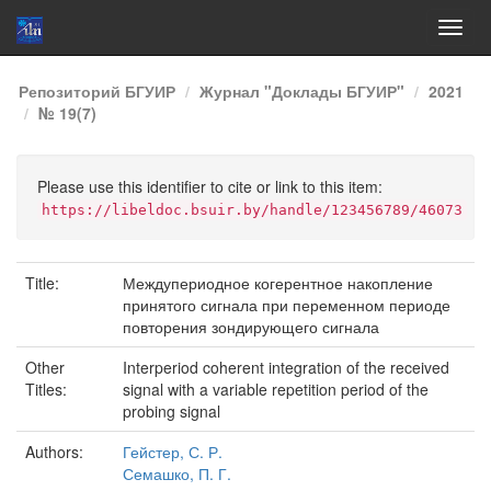
Skip
Репозиторий БГУИР
Журнал "Доклады БГУИР"
2021
navigation
№ 19(7)
Please use this identifier to cite or link to this item:
https://libeldoc.bsuir.by/handle/123456789/46073
Title:
Междупериодное когерентное накопление
принятого сигнала при переменном периоде
повторения зондирующего сигнала
Other
Interperiod coherent integration of the received
Titles:
signal with a variable repetition period of the
probing signal
Authors:
Гейстер, С. Р.
Семашко, П. Г.