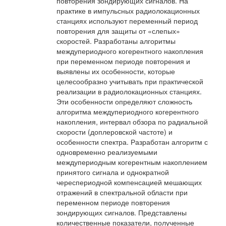
повторения зондирующих сигналов. На
практике в импульсных радиолокационных
станциях используют переменный период
повторения для защиты от «слепых»
скоростей. Разработаны алгоритмы
междупериодного когерентного накопления
при переменном периоде повторения и
выявлены их особенности, которые
целесообразно учитывать при практической
реализации в радиолокационных станциях.
Эти особенности определяют сложность
алгоритма междупериодного когерентного
накопления, интервал обзора по радиальной
скорости (доплеровской частоте) и
особенности спектра. Разработан алгоритм с
одновременно реализуемыми
междупериодным когерентным накоплением
принятого сигнала и однократной
череспериодной компенсацией мешающих
отражений в спектральной области при
переменном периоде повторения
зондирующих сигналов. Представлены
количественные показатели, полученные