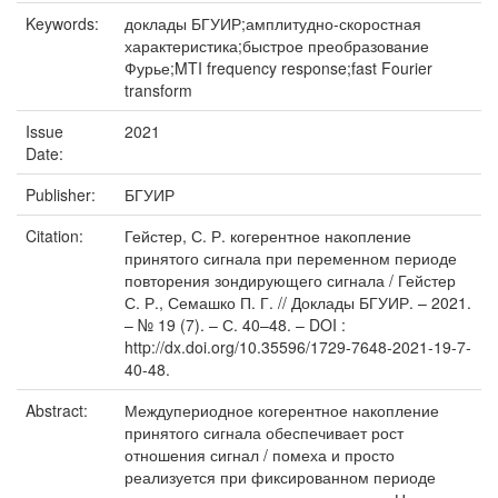
Keywords:
доклады БГУИР;амплитудно-скоростная
характеристика;быстрое преобразование
Фурье;MTI frequency response;fast Fourier
transform
Issue
2021
Date:
Publisher:
БГУИР
Citation:
Гейстер, С. Р. когерентное накопление
принятого сигнала при переменном периоде
повторения зондирующего сигнала / Гейстер
С. Р., Семашко П. Г. // Доклады БГУИР. – 2021.
– № 19 (7). – С. 40–48. – DOI :
http://dx.doi.org/10.35596/1729-7648-2021-19-7-
40-48.
Abstract:
Междупериодное когерентное накопление
принятого сигнала обеспечивает рост
отношения сигнал / помеха и просто
реализуется при фиксированном периоде