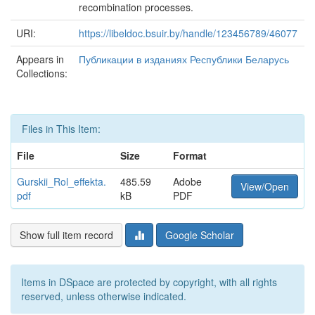
recombination processes.
URI:
https://libeldoc.bsuir.by/handle/123456789/46077
Appears in
Публикации в изданиях Республики Беларусь
Collections:
Files in This Item:
File
Size
Format
Gurskii_Rol_effekta.
485.59
Adobe
View/Open
pdf
kB
PDF
Show full item record
Google Scholar
Items in DSpace are protected by copyright, with all rights
reserved, unless otherwise indicated.