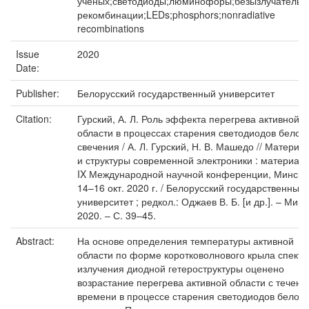
ученых;светодиоды;люминофоры;безызлучательн
рекомбинации;LEDs;phosphors;nonradiative
recombinations
Issue
2020
Date:
Publisher:
Белорусский государственный университет
Citation:
Гурский, А. Л. Роль эффекта перегрева активной
области в процессах старения светодиодов белог
свечения / А. Л. Гурский, Н. В. Машедо // Материа
и структуры современной электроники : материал
IX Международной научной конференции, Минск,
14–16 окт. 2020 г. / Белорусский государственный
университет ; редкол.: Оджаев В. Б. [и др.]. – Минс
2020. – С. 39–45.
Abstract:
На основе определения температуры активной
области по форме коротковолнового крыла спектр
излучения диодной гетероструктуры оценено
возрастание перегрева активной области с течен
времени в процессе старения светодиодов белого