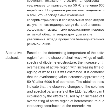
свечения. Показано, что величина перегрева
увеличивается примерно на 50 ºС в течение 6000 
наработки. Полученные результаты свидетельству
о том, что наблюдаемые изменения
колориметрических и спектральных параметров
излучения светодиодов могут быть объяснены
эффектами, вызванными возрастанием перегрева
активной области гетероструктуры за счет
увеличения вклада процессов безызлучательной
рекомбинации.
Alternative
Based on the determining temperature of the active
abstract:
region from the shape of short-wave wings of radiati
spectra of diode heterostructure, the increase of the
overheating of active region with increasing time dur
ageing of white LEDs was estimated. It is demonstra
that the overheating value increases approximately b
50 ºС after 6000 h of operation. The obtained results
indicate that the observed changes of the colorimetri
and spectral parameters of the LED radiation can be
explained by the effects caused by an increase of the
overheating of active region of heterostructure due t
increasing contribution of the nonradiative